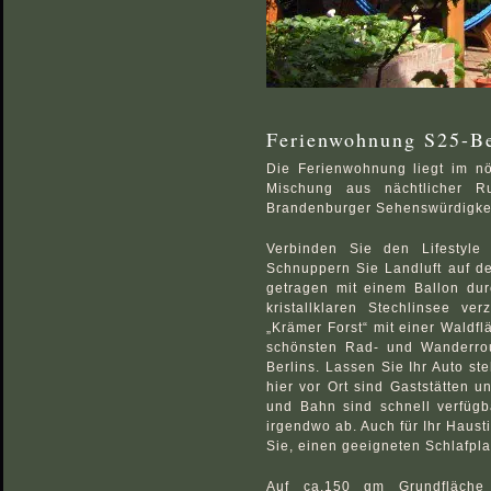
Ferienwohnung S25-Be
Die Ferienwohnung liegt im nör
Mischung aus nächtlicher R
Brandenburger Sehenswürdigkei
Verbinden Sie den Lifestyle
Schnuppern Sie Landluft auf d
getragen mit einem Ballon du
kristallklaren Stechlinsee ve
„Krämer Forst“ mit einer Waldfl
schönsten Rad- und Wanderrou
Berlins. Lassen Sie Ihr Auto st
hier vor Ort sind Gaststätten 
und Bahn sind schnell verfügb
irgendwo ab. Auch für Ihr Hausti
Sie, einen geeigneten Schlafpla
Auf ca.150 qm Grundfläche