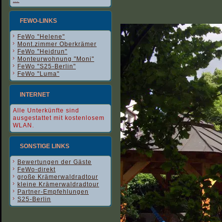
…
FEWO-LINKS
FeWo "Helene"
Mont.zimmer Oberkrämer
FeWo "Heidrun"
Monteurwohnung "Moni"
FeWo "S25-Berlin"
FeWo "Luma"
INTERNET
Alle Unterkünfte sind
ausgestattet mit kostenlosem
WLAN.
SONSTIGE LINKS
Bewertungen der Gäste
FeWo-direkt
große Krämerwaldradtour
kleine Krämerwaldradtour
Partner-Empfehlungen
S25-Berlin