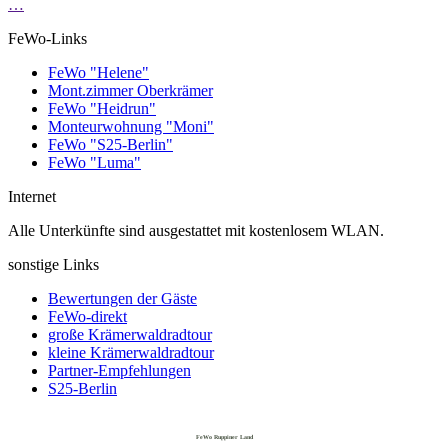
…
FeWo-Links
FeWo "Helene"
Mont.zimmer Oberkrämer
FeWo "Heidrun"
Monteurwohnung "Moni"
FeWo "S25-Berlin"
FeWo "Luma"
Internet
Alle Unterkünfte sind ausgestattet mit kostenlosem WLAN.
sonstige Links
Bewertungen der Gäste
FeWo-direkt
große Krämerwaldradtour
kleine Krämerwaldradtour
Partner-Empfehlungen
S25-Berlin
FeWo Ruppiner Land