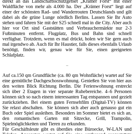
direkt an das Landschaftsschutzgebiet „Krämer Forst“ mit einer
Waldfläche von mehr als 4.000 ha. Der „Krämer Forst“ liegt auf
einer der schönsten Rad- und Wanderrouten Deutschlands und gilt
dabei als die grüne Lunge nördlich Berlins. Lassen Sie Ihr Auto
stehen und fahren Sie mit der S25 schnell mal in die City. Aber auch
hier vor Ort sind Gaststätten und Verbrauchermärkte nur 2-3
Fußminuten entfernt. Flugplatz, Bus und Bahn sind schnell
verfügbar. Trotzdem, wenn es mal drückt, holen wir Sie gern auch
mal irgendwo ab. Auch für Ihr Haustier, falls dieses ebenfalls Urlaub
benötigt, finden wir, genau wie für Sie, einen geeigneten
Schlafplatz.
–
Auf ca.150 qm Grundfläche (ca. 80 qm Wohnfläche) wartet auf Sie
eine gemütliche Dachgeschosswohnung. Genießen Sie von hier aus
den weiten Blick Richtung Berlin. Die Ferienwohnung erstreckt
sich über 2 Etagen in vier separate Ruhebereiche. 4–6 Personen
können sich so nach einem interessanten Tag entspannen und gezielt
zurückziehen. Bei einem guten Fernsehfilm (Digital-TV) können
Sie relaxt abschalten. Sie können sich aber auch genauso gut ein
Buch oder Spiel ausleihen. Besonders im Sommer bietet es sich an,
den romantischen Garten mit Sitzecke, Grill, Trampolin,
Spielmöglichkeiten und Tieren zu erkunden.
Für Geschäftsleute gibt es überdies eine Büroecke, W-LAN und