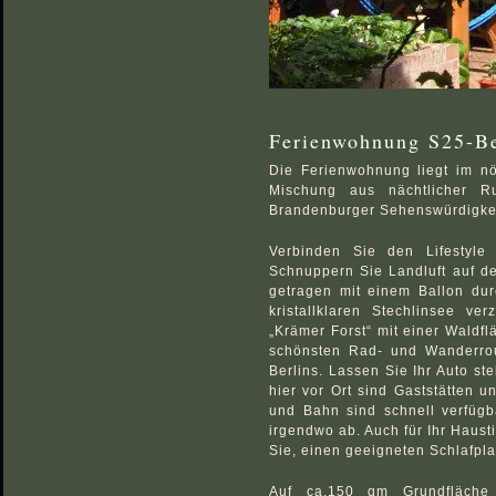
Ferienwohnung S25-Be
Die Ferienwohnung liegt im nör
Mischung aus nächtlicher R
Brandenburger Sehenswürdigkei
Verbinden Sie den Lifestyle
Schnuppern Sie Landluft auf d
getragen mit einem Ballon du
kristallklaren Stechlinsee ve
„Krämer Forst“ mit einer Waldfl
schönsten Rad- und Wanderrou
Berlins. Lassen Sie Ihr Auto st
hier vor Ort sind Gaststätten 
und Bahn sind schnell verfügb
irgendwo ab. Auch für Ihr Hausti
Sie, einen geeigneten Schlafpla
Auf ca.150 qm Grundfläche