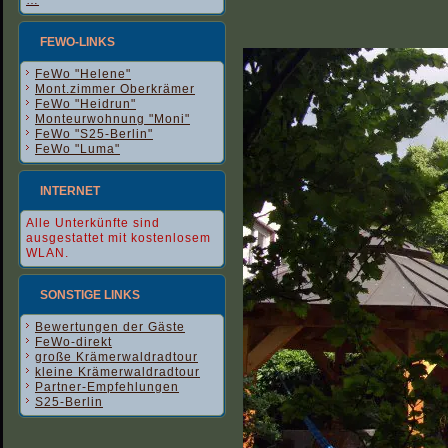
…
FEWO-LINKS
FeWo "Helene"
Mont.zimmer Oberkrämer
FeWo "Heidrun"
Monteurwohnung "Moni"
FeWo "S25-Berlin"
FeWo "Luma"
INTERNET
Alle Unterkünfte sind
ausgestattet mit kostenlosem
WLAN.
SONSTIGE LINKS
Bewertungen der Gäste
FeWo-direkt
große Krämerwaldradtour
kleine Krämerwaldradtour
Partner-Empfehlungen
S25-Berlin