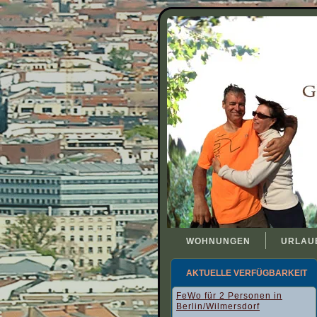
WOHNUNGEN
URLAU
AKTUELLE VERFÜGBARKEIT
FeWo für 2 Personen in
Berlin/Wilmersdorf