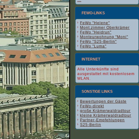
…
FEWO-LINKS
FeWo "Helene"
Mont.zimmer Oberkrämer
FeWo "Heidrun"
Monteurwohnung "Moni"
FeWo "S25-Berlin"
FeWo "Luma"
INTERNET
Alle Unterkünfte sind
ausgestattet mit kostenlosem
WLAN.
SONSTIGE LINKS
Bewertungen der Gäste
FeWo-direkt
große Krämerwaldradtour
kleine Krämerwaldradtour
Partner-Empfehlungen
S25-Berlin