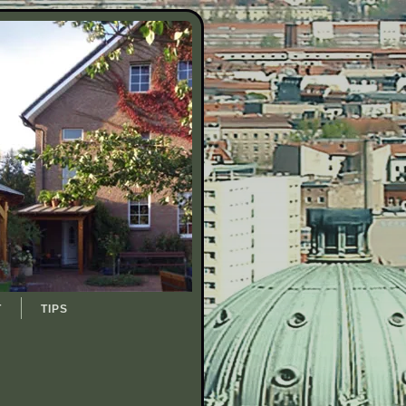
T
TIPS