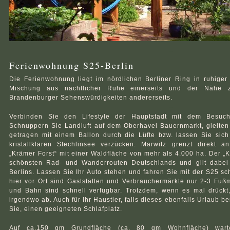
–
Ferienwohnung S25-Berlin
Die Ferienwohnung liegt im nördlichen Berliner Ring in ruhiger 
Mischung aus nächtlicher Ruhe einerseits und der Nähe z
Brandenburger Sehenswürdigkeiten andererseits.
–
Verbinden Sie den Lifestyle der Hauptstadt mit dem Besuc
Schnuppern Sie Landluft auf dem Oberhavel Bauernmarkt, gleite
getragen mit einem Ballon durch die Lüfte bzw. lassen Sie si
kristallklaren Stechlinsee verzücken. Marwitz grenzt direkt a
„Krämer Forst“ mit einer Waldfläche von mehr als 4.000 ha. Der „Kr
schönsten Rad- und Wanderrouten Deutschlands und gilt dabei 
Berlins. Lassen Sie Ihr Auto stehen und fahren Sie mit der S25 sch
hier vor Ort sind Gaststätten und Verbrauchermärkte nur 2-3 Fußm
und Bahn sind schnell verfügbar. Trotzdem, wenn es mal drückt
irgendwo ab. Auch für Ihr Haustier, falls dieses ebenfalls Urlaub be
Sie, einen geeigneten Schlafplatz.
–
Auf ca.150 qm Grundfläche (ca. 80 qm Wohnfläche) wart